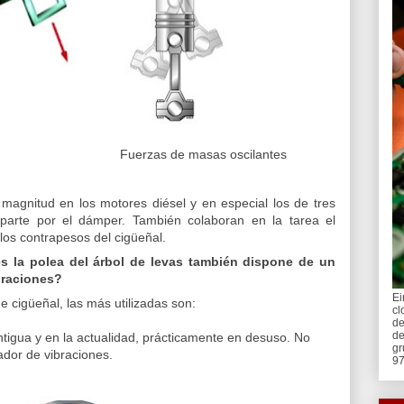
rífugas Fuerzas de masas oscilantes
agnitud en los motores diésel y en especial los de tres
parte por el dámper. También colaboran en la tarea el
los contrapesos del cigüeñal.
 la polea del árbol de levas también dispone de un
ibraciones?
Ei
e cigüeñal, las más utilizadas son:
cl
de
de
ntigua y en la actualidad, prácticamente en desuso. No
gr
dor de vibraciones.
97