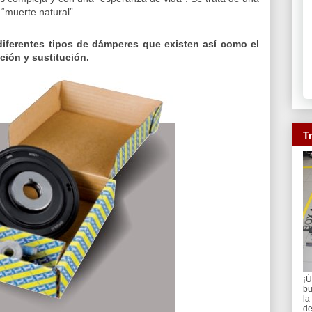
“muerte natural”.
diferentes tipos de dámperes que existen así como el
ción y sustitución.
T
¡Ú
bu
la
de