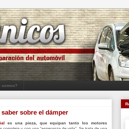
s somos?
R
s saber sobre el dámper
ñal
es una pieza, que equipan tanto los motores
 compleja y con una “esperanza de vida”. Se trata de una