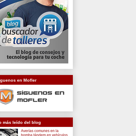
íguenos en Mofler
o más leído del blog
Averías comunes en la
bomba tándem en vehículos