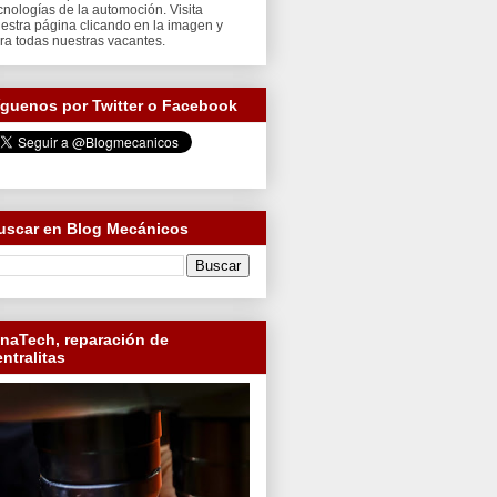
cnologías de la automoción. Visita
estra página clicando en la imagen y
ra todas nuestras vacantes.
íguenos por Twitter o Facebook
uscar en Blog Mecánicos
inaTech, reparación de
entralitas