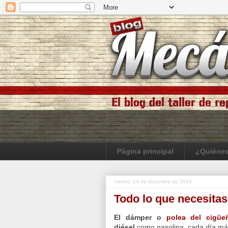
Página principal
¿Quiéne
martes, 13 de diciembre de 2016
Todo lo que necesita
El
dámper
o
polea del cigüe
diésel
como gasolina, cada día más