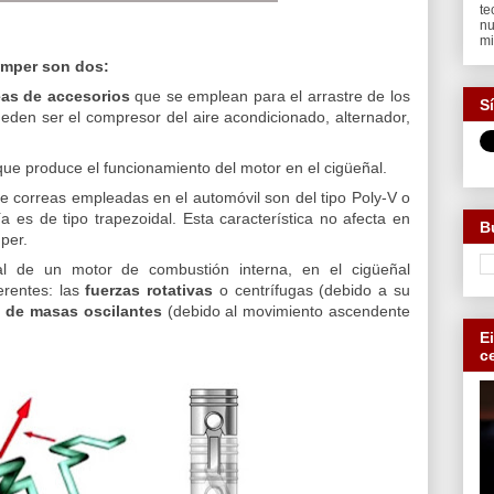
te
nu
mi
ámper son dos:
eas de accesorios
que se emplean para el arrastre de los
S
eden ser el compresor del aire acondicionado, alternador,
ue produce el funcionamiento del motor en el cigüeñal.
de correas empleadas en el automóvil son del tipo Poly-V o
a es de tipo trapezoidal. Esta característica no afecta en
B
per.
al de un motor de combustión interna, en el cigüeñal
erentes: las
fuerzas rotativas
o centrífugas (debido a su
s de masas oscilantes
(debido al movimiento ascendente
E
c