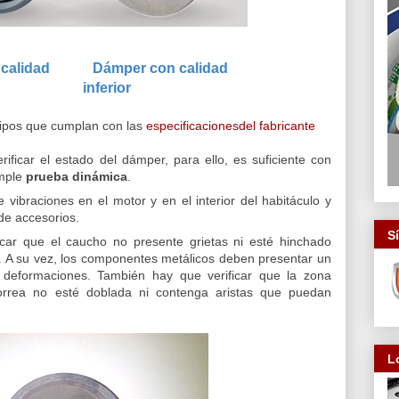
 calidad Dámper con calidad
nferior
uipos que cumplan con las
especificacionesdel fabricante
ficar el estado del dámper, para ello, es suficiente con
mple
prueba dinámica
.
ibraciones en el motor y en el interior del habitáculo y
 de accesorios.
S
ificar que el caucho no presente grietas ni esté hinchado
r. A su vez, los componentes metálicos deben presentar un
in deformaciones. También hay que verificar que la zona
rrea no esté doblada ni contenga aristas que puedan
L