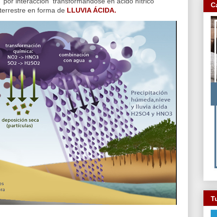
 por interacción transformándose en ácido nítrico
C
e terrestre en forma de
LLUVIA ÁCIDA.
Tu