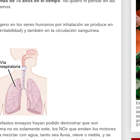
más de 70 años en el tiempo
. No quiero ni pensar en las
ramos.
ógeno en los seres humanos por inhalación se produce en
irritabilidad) y también en la circulación sanguínea.
Ei
cl
de
de
gr
nefastos ensayos hayan podido demostrar que son
97
lema no es solamente este, los NOx que emiten los motores
 mezclar con agua, tanto sea lluvia, nieve o niebla, y se