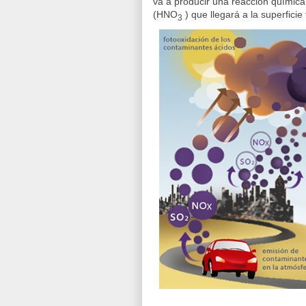
va a producir una reacción química
(HNO
) que llegará a la superfici
3