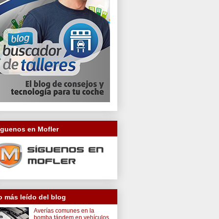
íguenos en Mofler
o más leído del blog
Averías comunes en la
bomba tándem en vehículos