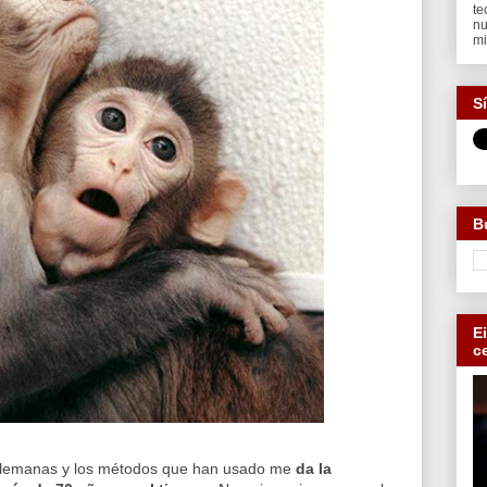
te
nu
mi
S
B
E
c
alemanas y los métodos que han usado me
da la