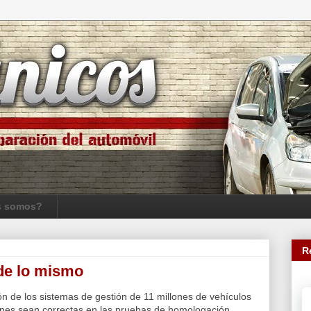
s somos?
R
de lo mismo
n de los sistemas de gestión de 11 millones de vehículos
nes sean correctas en las pruebas de homologación,