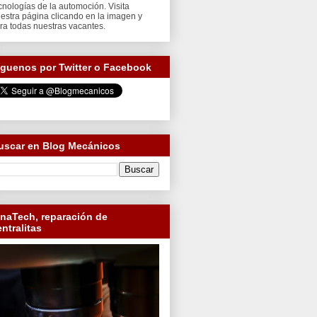
cnologías de la automoción. Visita
estra página clicando en la imagen y
ra todas nuestras vacantes.
íguenos por Twitter o Facebook
uscar en Blog Mecánicos
inaTech, reparación de
entralitas