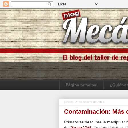
Página principal
¿Quiéne
jueves, 15 de febrero de 2018
Contaminación: Más 
Primero se descubre la manipulació
del
Grupo VAG
para que las emisio