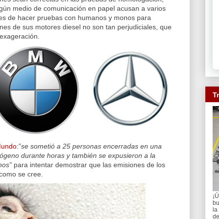
algún medio de comunicación en papel acusan a varios
nes de hacer pruebas con humanos y monos para
es de sus motores diesel no son tan perjudiciales, que
 exageración.
T
Mundo
:”
se sometió a 25 personas encerradas en una
trógeno durante horas y también se expusieron a la
nos”
para intentar demostrar que las emisiones de los
 como se cree.
¡Ú
bu
la
de