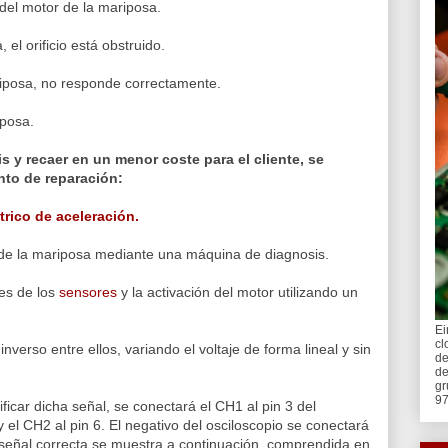
 del motor de la mariposa.
 el orificio está obstruido.
riposa, no responde correctamente.
iposa.
s y recaer en un menor coste para el cliente, se
ento de reparación:
trico de aceleración.
es de la mariposa mediante una máquina de diagnosis.
es de los
sensores
y la activación del motor utilizando un
Ei
cl
inverso entre ellos, variando el voltaje de forma lineal y sin
de
de
gr
97
rificar dicha señal, se conectará el CH1 al pin 3 del
 el CH2 al pin 6. El negativo del osciloscopio se conectará
a señal correcta se muestra a continuación, comprendida en