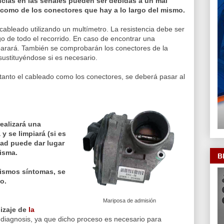
encias en las señales pueden ser debidas a un mal
í como de los conectores que hay a lo largo del mismo.
l cableado utilizando un multímetro. La resistencia debe ser
o de todo el recorrido. En caso de encontrar una
eparará. También se comprobarán los conectores de la
sustituyéndose si es necesario.
tanto el cableado como los conectores, se deberá pasar al
realizará una
y se limpiará (si es
dad puede dar lugar
misma.
B
mismos síntomas, se
o.
Mariposa de admisión
izaje de
la
 diagnosis, ya que dicho proceso es necesario para