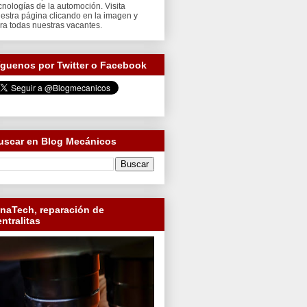
cnologías de la automoción. Visita
estra página clicando en la imagen y
ra todas nuestras vacantes.
íguenos por Twitter o Facebook
uscar en Blog Mecánicos
inaTech, reparación de
entralitas