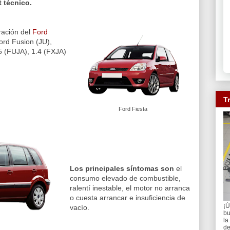
 técnico.
ración del
Ford
Ford Fusion (JU),
 (FUJA), 1.4 (FXJA)
T
Ford Fiesta
Los principales síntomas son
el
consumo elevado de combustible,
ralentí inestable, el motor no arranca
o cuesta arrancar e insuficiencia de
¡Ú
vacío.
bu
la
de