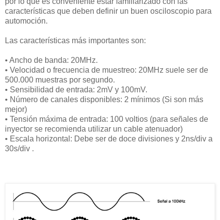
por lo que es conveniente estar familiarizado con las
características que deben definir un buen osciloscopio para
automoción.
Las características más importantes son:
•
 A
ncho de banda: 20MHz.
•
 V
elocidad o frecuencia de muestreo: 20MHz suele ser de
500.000 muestras por segundo.
•
 S
ensibilidad de entrada: 2mV y 100mV.
•
 N
úmero de canales disponibles: 2 mínimos (Si son más
mejor)
•
 T
ensión máxima de entrada: 100 voltios (para señales de
inyector se recomienda utilizar un cable atenuador)
•
 E
scala horizontal:
Debe ser de doce divisiones y 2ns/div a
30s/div .